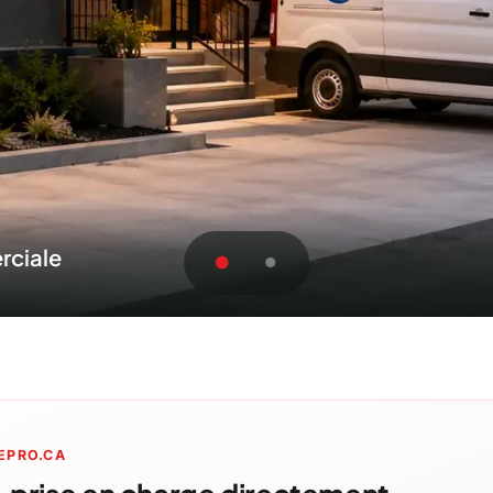
cois
oumission pour Saint-Hyac
EPRO.CA