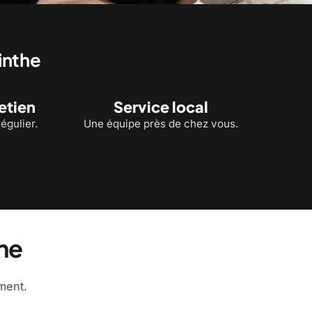
l
Ventilation intérieure
inthe
retien
Service local
égulier.
Une équipe près de chez vous.
he
ment.