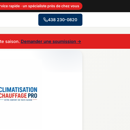
rvice rapide · un spécialiste près de chez vous
438 230-0820
→
ute saison.
Demander une soumission →
Centre-du-Québec
Gaspésie–Îles-de-la-
Madeleine
Mauricie
Outaouais