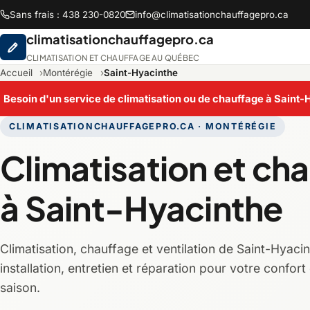
Sans frais : 438 230-0820
info@climatisationchauffagepro.ca
climatisationchauffagepro.ca
CLIMATISATION ET CHAUFFAGE AU QUÉBEC
Accueil
Montérégie
Saint-Hyacinthe
Besoin d'un service de climatisation ou de chauffage à Saint
CLIMATISATIONCHAUFFAGEPRO.CA · MONTÉRÉGIE
Abitibi-Témiscamingue
B
Climatisation et ch
Chaudière-Appalaches
C
à Saint-Hyacinthe
Lanaudière
L
Climatisation, chauffage et ventilation de Saint-Hyacin
Montréal
M
installation, entretien et réparation pour votre confort
saison.
Saguenay-Lac-Saint-Jean