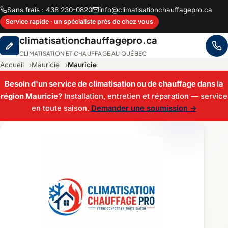
Sans frais : 438 230-0820
info@climatisationchauffagepro.ca
Service rapide · un spécialiste près de chez vous
climatisationchauffagepro.ca
CLIMATISATION ET CHAUFFAGE AU QUÉBEC
Accueil
Mauricie
Mauricie
Besoin d'un service de climatisation ou de chauffage dans la
région Mauricie?
Installation, entretien et réparation — service
en toute saison.
Demander une soumission →